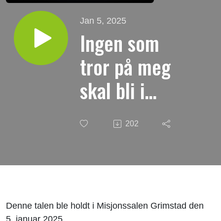
Jan 5, 2025
Ingen som
tror på meg
skal bli i
mørket |
202
Tale i
Misjonssalen
Grimstad
Denne talen ble holdt i Misjonssalen Grimstad den
5. januar 2025.