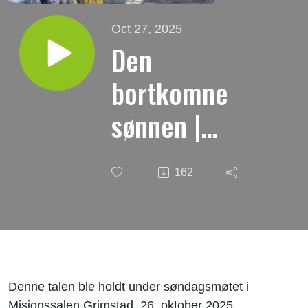
Oct 27, 2025
Den
bortkomne
sønnen |
Tale i
162
Misjonssalen
Grimstad
Denne talen ble holdt under søndagsmøtet i
Misjonssalen Grimstad, 26. oktober 2025.